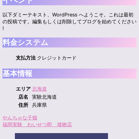
イベント
以下ダミーテキスト、WordPress へようこそ。これは最初
の投稿です。編集もしくは削除してブログを始めてください
!
料金システム
支払方法
クレジットカード
基本情報
エリア
北海道
店名
実験北海道
住所
兵庫県
投
やんちゃな子猫
福岡実験 わいせつ即 接吻店
稿
ナ